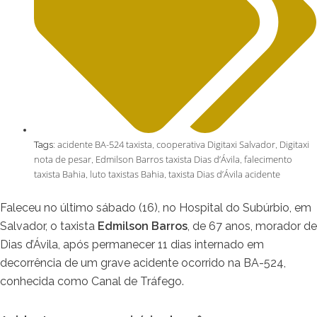
acidente BA-524 taxista
cooperativa Digitaxi Salvador
Digitaxi
Tags:
,
,
nota de pesar
Edmilson Barros taxista Dias d’Ávila
falecimento
,
,
taxista Bahia
luto taxistas Bahia
taxista Dias d’Ávila acidente
,
,
Faleceu no último sábado (16), no Hospital do Subúrbio, em
Salvador, o taxista
Edmilson Barros
, de 67 anos, morador de
Dias d’Ávila, após permanecer 11 dias internado em
decorrência de um grave acidente ocorrido na BA-524,
conhecida como Canal de Tráfego.