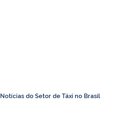
Notícias do Setor de Táxi no Brasil
Denis Paim pede apoio a João Leão para retorno das transferências de
alvarás de táxi em Salvador
06/08/2026