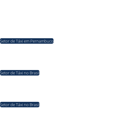
Setor de Táxi em Pernambuco
05/08/2026
Paulista: Descaso do prefeito Ramos Santana com os
taxistas da cidade
Setor de Táxi no Brasil
04/08/2026
Táxi no Congresso: projeto propõe livre parada e uso de
faixas exclusivas para táxis e veículos por aplicativo
Setor de Táxi no Brasil
03/08/2026
Táxi no Congresso: projeto propõe limite de 15 anos para
táxis e cria linha de crédito para renovação da frota