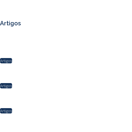
Artigos
A comparação inadequada: porque motoristas de aplicativo não são taxistas
(nem autônomos) – Por Ilan Fonseca de Souza
21/11/2025
Artigos
A Retórica da Malandragem e a Gestão do Trânsito
21/10/2025
Artigos
Ford, Toyota e a lição que o táxi nos ensina sobre justiça no Brasil
09/09/2025
Artigos