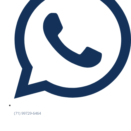
(71) 99729-6464