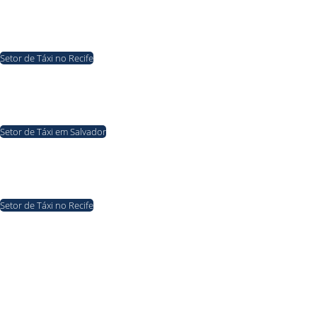
Setor de Táxi no Recife
07/08/2026
Após desembarcar de táxi, mulher é assaltada na zona norte
do Recife; Criminosos foram presos horas depois
Setor de Táxi em Salvador
06/08/2026
Denis Paim pede apoio a João Leão para retorno das
transferências de alvarás de táxi em Salvador
Setor de Táxi no Recife
06/08/2026
Reforma e sinalização de pontos de táxi são demandas que
não foram solicitadas à Prefeitura do Recife; CTTU impõe
burocracias