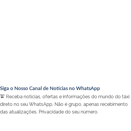
Reforma e sinalização de pontos de táxi são demandas que não foram
solicitadas à Prefeitura do Recife; CTTU impõe burocracias
06/08/2026
Paulista: Descaso do prefeito Ramos Santana com os taxistas da cidade
05/08/2026
Táxi no Congresso: projeto propõe livre parada e uso de faixas exclusivas
para táxis e veículos por aplicativo
04/08/2026
Táxi no Congresso: projeto propõe limite de 15 anos para táxis e cria linha de
crédito para renovação da frota
03/08/2026
Siga o Nosso Canal de Notícias no WhatsApp
🚖 Receba notícias, ofertas e informações do mundo do táxi
direto no seu WhatsApp. Não é grupo, apenas recebimento
das atualizações. Privacidade do seu número.