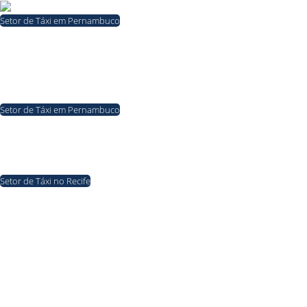
Setor de Táxi em Pernambuco
08/08/2026
Presidente do Sindicato dos Taxistas de Paulista rebate o
prefeito Ramos Santana e diz que o gestor não dialoga com
a categoria
Setor de Táxi em Pernambuco
07/08/2026
Saiba o que o prefeito Ramos Santana falou sobre o
reajuste da tarifa de táxi em Paulista
Setor de Táxi no Recife
07/08/2026
Táxi é deixado no Hotel Transamérica, no Recife, após
taxista ter supostamente passado mal