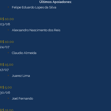
Ir
Últimos Apoiadores:
para
Felipe Eduardo Lopes da Silva
o
conteúdo
R$ 10,00
03/08
Alexsandro Nascimento dos Reis
R$ 10,00
24/07
Claudio Almeida
R$ 15,00
17/07
Juarez Lima
R$ 5,00
30/06
Joel Fernando
R$ 15,00