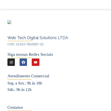
Web Tech Digital Solutions LTDA
CNPJ: 53.653.786/0001-02
Siga nossas Redes Sociais
I
F
Y
n
a
o
s
c
u
Atendimento Comercial
t
e
t
Seg. a Sex.: 9h às 18h
a
b
u
Sáb.: 9h às 12h
g
o
b
r
o
e
a
k
Contatos
m