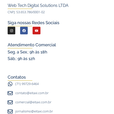
Web Tech Digital Solutions LTDA
CNPJ: 53.653.786/0001-02
Siga nossas Redes Sociais
I
F
Y
n
a
o
s
c
u
Atendimento Comercial
t
e
t
Seg. a Sex.: 9h às 18h
a
b
u
Sáb.: 9h às 12h
g
o
b
r
o
e
a
k
Contatos
m
(71) 99729-6464
contato@eitaxi.com.br
comercial@eitaxi.com.br
jornalismo@eitaxi.com.br