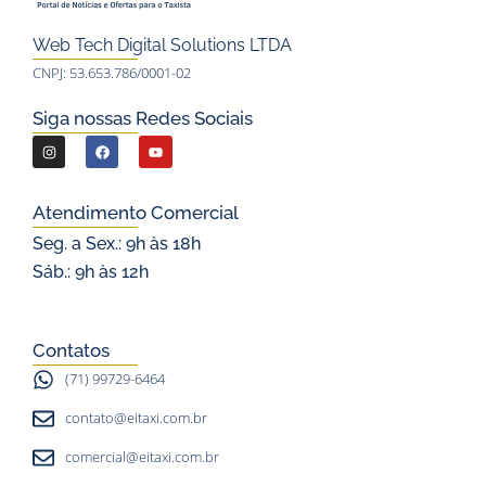
Web Tech Digital Solutions LTDA
CNPJ: 53.653.786/0001-02
Siga nossas Redes Sociais
I
F
Y
n
a
o
s
c
u
Atendimento Comercial
t
e
t
Seg. a Sex.: 9h às 18h
a
b
u
Sáb.: 9h às 12h
g
o
b
r
o
e
a
k
Contatos
m
(71) 99729-6464
contato@eitaxi.com.br
comercial@eitaxi.com.br