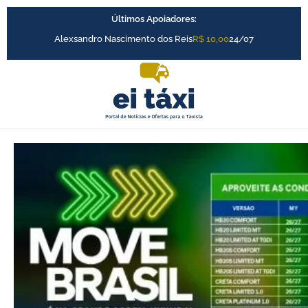
Ir
Últimos Apoiadores:
para
o
Alexsandro Nascimento dos Reis
R$ 10,00
24/07
conteúdo