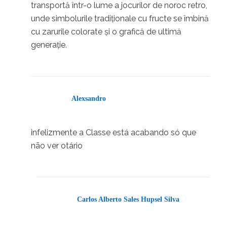
transportă într-o lume a jocurilor de noroc retro,
unde simbolurile tradiționale cu fructe se îmbină
cu zarurile colorate și o grafică de ultimă
generație.
Alexsandro
30/03/2025 em 13:43
infelizmente a Classe está acabando só que
não ver otário
Carlos Alberto Sales Hupsel Silva
31/03/2025 em 07:44