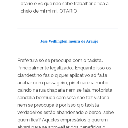
otario e vc que não sabe trabalhar e fica aí
cheio de mi mi mi. OTARIO
José Wellington moura de Araújo
30/03/2025 em 12:35
Prefeitura só se preocupa com o taxista…
Principalmente legalizado.. Enquanto isso os
clandestino fas o q quer aplicativo só falta
acabar com passageiro, pinel careca motor
caindo na rua chaparia nem se fala motorista
sandália bermuda camiseta não faz vistoria
nem se preocupa é por isso q o taxista
verdadeiros estão abandonado o barco ️ sabe
quem fica? Aqueles empresários q querem
alvará para se aproveitar dos benefícios q