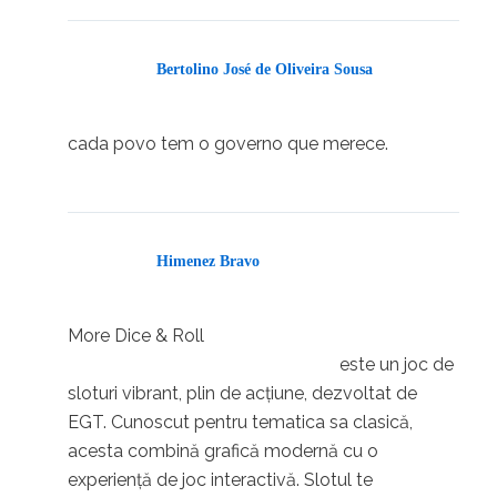
Bertolino José de Oliveira Sousa
01/04/2025 em 08:58
cada povo tem o governo que merece.
Himenez Bravo
30/03/2025 em 13:56
More Dice & Roll
https://www.favbet.ro/ro/casino/show-
este un joc de
game/amusnet-interactive/more-dice-roll/
sloturi vibrant, plin de acțiune, dezvoltat de
EGT. Cunoscut pentru tematica sa clasică,
acesta combină grafică modernă cu o
experiență de joc interactivă. Slotul te