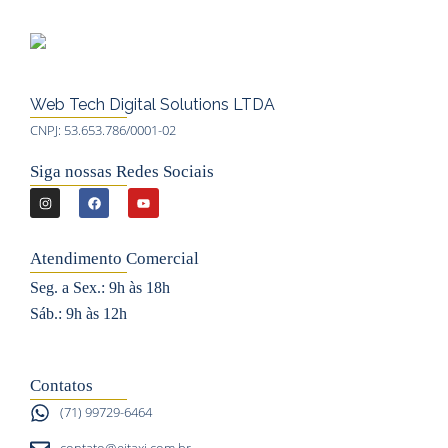
Web Tech Digital Solutions LTDA
CNPJ: 53.653.786/0001-02
Siga nossas Redes Sociais
I
F
Y
n
a
o
s
c
u
Atendimento Comercial
t
e
t
Seg. a Sex.: 9h às 18h
a
b
u
Sáb.: 9h às 12h
g
o
b
r
o
e
a
k
Contatos
m
(71) 99729-6464