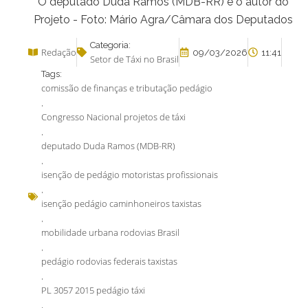
O deputado Duda Ramos (MDB-RR) é o autor do
Projeto - Foto: Mário Agra/Câmara dos Deputados
Categoria:
Redação
09/03/2026
11:41
Setor de Táxi no Brasil
Tags:
comissão de finanças e tributação pedágio
,
Congresso Nacional projetos de táxi
,
deputado Duda Ramos (MDB-RR)
,
isenção de pedágio motoristas profissionais
,
isenção pedágio caminhoneiros taxistas
,
mobilidade urbana rodovias Brasil
,
pedágio rodovias federais taxistas
,
PL 3057 2015 pedágio táxi
,