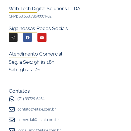
Web Tech Digital Solutions LTDA
CNPJ: 53.653.786/0001-02
Siga nossas Redes Sociais
I
F
Y
n
a
o
s
c
u
Atendimento Comercial
t
e
t
Seg. a Sex.: 9h às 18h
a
b
u
Sáb.: 9h às 12h
g
o
b
r
o
e
a
k
Contatos
m
(71) 99729-6464
contato@eitaxi.com.br
comercial@eitaxi.com.br
jornalismo@eitaxi.com.br