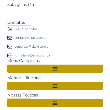
a
b
u
Sáb.: 9h às 12h
g
o
b
r
o
e
a
k
Contatos
m
(71) 99729-6464
contato@eitaxi.com.br
comercial@eitaxi.com.br
jornalismo@eitaxi.com.br
Menu Categorias
Menu Institucional
Nossas Políticas