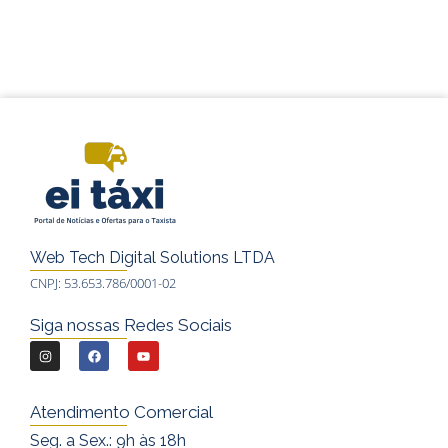
Web Tech Digital Solutions LTDA
CNPJ: 53.653.786/0001-02
Siga nossas Redes Sociais
I
F
Y
n
a
o
s
c
u
Atendimento Comercial
t
e
t
Seg. a Sex.: 9h às 18h