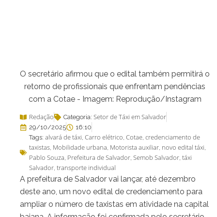
O secretário afirmou que o edital também permitirá o
retorno de profissionais que enfrentam pendências
com a Cotae - Imagem: Reprodução/Instagram
Redação
Setor de Táxi em Salvador
Categoria:
29/10/2025
16:10
alvará de táxi
Carro elétrico
Cotae
credenciamento de
Tags:
,
,
,
taxistas
Mobilidade urbana
Motorista auxiliar
novo edital táxi
,
,
,
,
Pablo Souza
Prefeitura de Salvador
Semob Salvador
táxi
,
,
,
Salvador
transporte individual
,
A prefeitura de Salvador vai lançar, até dezembro
deste ano, um novo edital de credenciamento para
ampliar o número de taxistas em atividade na capital
baiana. A informação foi confirmada pelo secretário