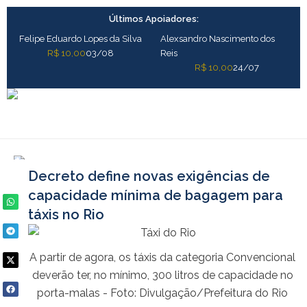
Ir
Últimos Apoiadores:
para
o
Felipe Eduardo Lopes da Silva
Alexsandro Nascimento dos
conteúdo
R$ 10,00
03/08
Reis
R$ 10,00
24/07
Decreto define novas exigências de
capacidade mínima de bagagem para
táxis no Rio
A partir de agora, os táxis da categoria Convencional
deverão ter, no mínimo, 300 litros de capacidade no
porta-malas - Foto: Divulgação/Prefeitura do Rio