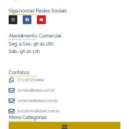
Siga nossas Redes Sociais
I
F
Y
n
a
o
s
c
u
Atendimento Comercial
t
e
t
Seg. a Sex.: 9h às 18h
a
b
u
Sáb.: 9h às 12h
g
o
b
r
o
e
a
k
Contatos
m
(71) 99729-6464
contato@eitaxi.com.br
comercial@eitaxi.com.br
jornalismo@eitaxi.com.br
Menu Categorias