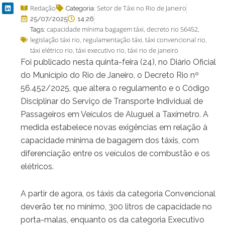
Redação
Setor de Táxi no Rio de Janeiro
Categoria:
25/07/2025
14:26
capacidade mínima bagagem táxi
decreto rio 56452
Tags:
,
,
legislação táxi rio
regulamentação táxi
táxi convencional rio
,
,
,
táxi elétrico rio
táxi executivo rio
táxi rio de janeiro
,
,
Foi publicado nesta quinta-feira (24), no Diário Oficial
do Município do Rio de Janeiro, o Decreto Rio nº
56.452/2025, que altera o regulamento e o Código
Disciplinar do Serviço de Transporte Individual de
Passageiros em Veículos de Aluguel a Taxímetro. A
medida estabelece novas exigências em relação à
capacidade mínima de bagagem dos táxis, com
diferenciação entre os veículos de combustão e os
elétricos.
A partir de agora, os táxis da categoria Convencional
deverão ter, no mínimo, 300 litros de capacidade no
porta-malas, enquanto os da categoria Executivo