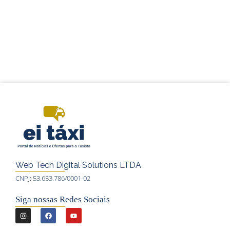
Web Tech Digital Solutions LTDA
CNPJ: 53.653.786/0001-02
Siga nossas Redes Sociais
I
F
Y
n
a
o