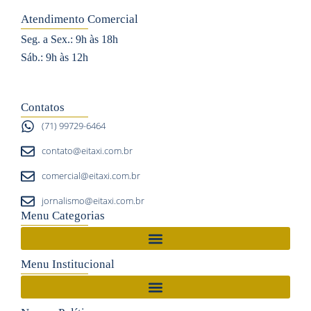
s
c
u
Atendimento Comercial
t
e
t
Seg. a Sex.: 9h às 18h
a
b
u
Sáb.: 9h às 12h
g
o
b
r
o
e
a
k
Contatos
m
(71) 99729-6464
contato@eitaxi.com.br
comercial@eitaxi.com.br
jornalismo@eitaxi.com.br
Menu Categorias
Menu Institucional