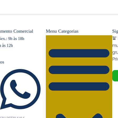
imento Comercial
Menu Categorias
Si
🚖
Sex.: 9h às 18h
mu
h às 12h
gr
Pr
os
(71) 99729-6464