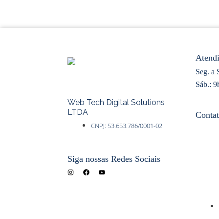
Atend
Seg. a 
Sáb.: 9
Web Tech Digital Solutions
LTDA
Contat
CNPJ: 53.653.786/0001-02
Siga nossas Redes Sociais
I
F
Y
n
a
o
s
c
u
t
e
t
a
b
u
g
o
b
r
o
e
a
k