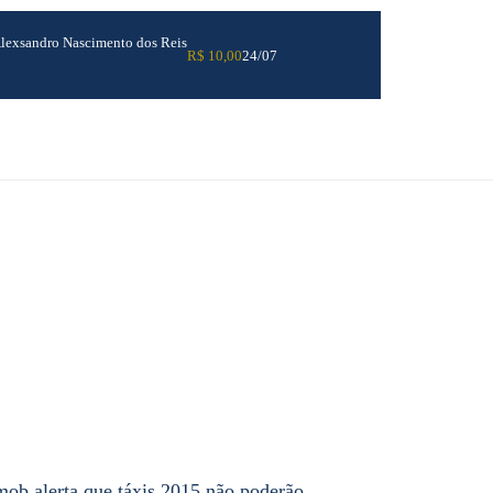
lexsandro Nascimento dos Reis
R$ 10,00
24/07
ob alerta que táxis 2015 não poderão