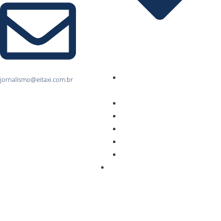
Home – Notícias de Táxi na
jornalismo@eitaxi.com.br
Bahia
Setor de Táxi em Salvador
Setor de Táxi na Bahia
Editais na Bahia
Histórias de Taxistas na Bahia
Informe Publicitário Bahia
Táxi em Pernambuco