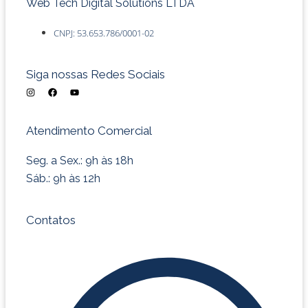
Web Tech Digital Solutions LTDA
CNPJ: 53.653.786/0001-02
Siga nossas Redes Sociais
I
F
Y
n
a
o
s
c
u
t
e
t
a
b
u
Atendimento Comercial
g
o
b
r
o
e
a
k
m
Seg. a Sex.: 9h às 18h
Sáb.: 9h às 12h
Contatos