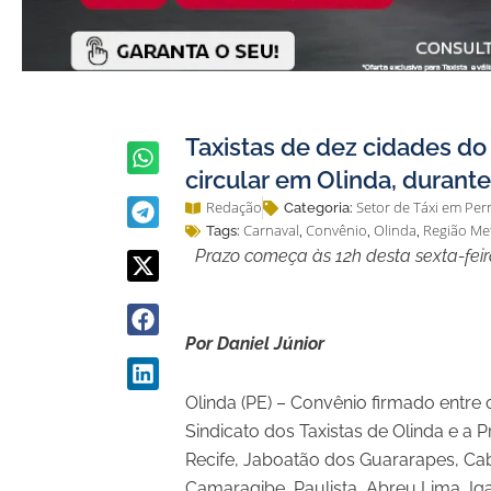
Taxistas de dez cidades do
circular em Olinda, durant
Redação
Setor de Táxi em P
Categoria:
Carnaval
Convênio
Olinda
Região Me
Tags:
,
,
,
Prazo começa às 12h desta sexta-feira
Por Daniel Júnior
Olinda (PE) – Convênio firmado entre 
Sindicato dos Taxistas de Olinda e a P
Recife, Jaboatão dos Guararapes, Ca
Camaragibe, Paulista, Abreu Lima, I