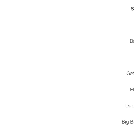
S
B
Get
M
Dud
Big B