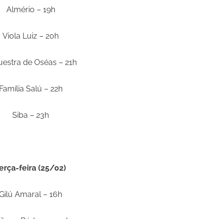
Almério – 19h
Viola Luiz – 20h
estra de Oséas – 21h
Família Salú – 22h
Siba – 23h
erça-feira (25/02)
Gilú Amaral – 16h