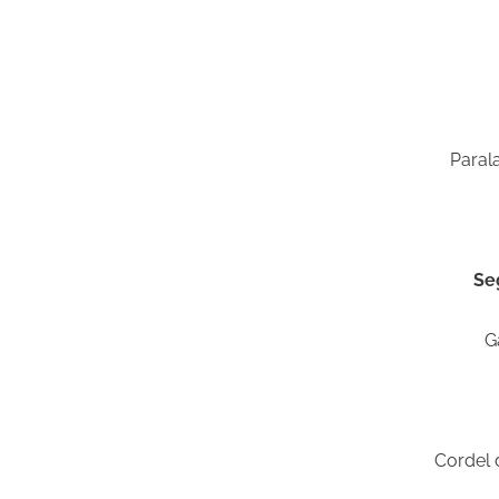
Paral
Se
G
Cordel 