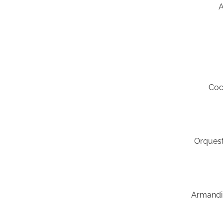
A
Coc
Orques
Armandin