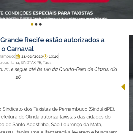
 Grande Recife estão autorizados a
e o Carnaval
ernambuco
21/02/2020
10:40
tropolitana
SINDTAXIPE
Táxis
,
,
, 21, e segue até às 18h da Quarta-Feira de Cinzas, dia
26.
o Sindicato dos Taxistas de Pernambuco (SindtáxiPE),
refeitura de Olinda autoriza taxistas das cidades do
bo de Santo Agostinho, São Lourenço da Mata,
garassu, Itapissuma e Itamaracá a levarem e buscarem