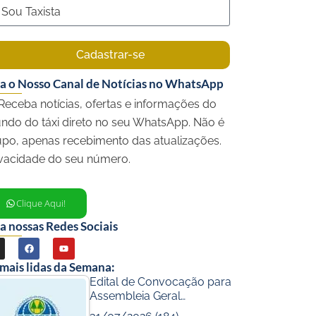
Cadastrar-se
ga o Nosso Canal de Notícias no WhatsApp
Receba notícias, ofertas e informações do
ndo do táxi direto no seu WhatsApp. Não é
upo, apenas recebimento das atualizações.
ivacidade do seu número.
Clique Aqui!
a nossas Redes Sociais
F
Y
a
o
 mais lidas da Semana:
c
u
Edital de Convocação para
Assembleia Geral…
e
t