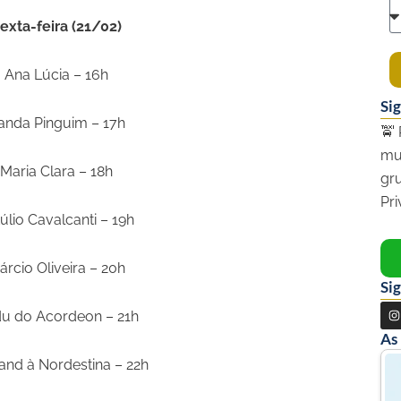
exta-feira (21/02)
Ana Lúcia – 16h
Si
anda Pinguim – 17h
🚖 
mu
Maria Clara – 18h
gr
Pr
úlio Cavalcanti – 19h
árcio Oliveira – 20h
Sig
I
u do Acordeon – 21h
n
As
s
and à Nordestina – 22h
t