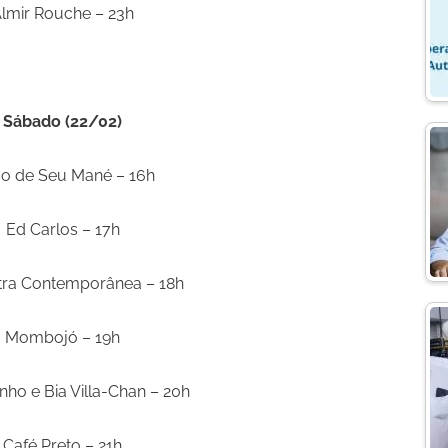
a
lmir Rouche – 23h
g
r
a
Sábado (22/02)
o de Seu Mané – 16h
Ed Carlos – 17h
tra Contemporânea – 18h
Mombojó – 19h
ho e Bia Villa-Chan – 20h
Café Preto – 21h