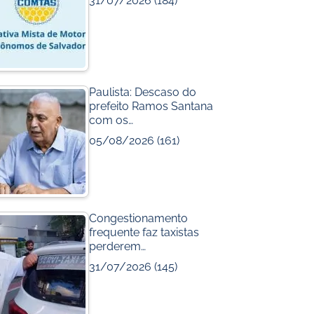
31/07/2026
(184)
b
u
o
b
o
e
k
m
Paulista: Descaso do
prefeito Ramos Santana
com os…
05/08/2026
(161)
Congestionamento
frequente faz taxistas
perderem…
31/07/2026
(145)