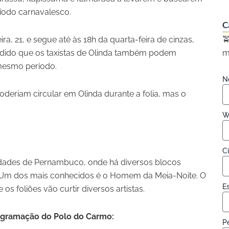
íodo carnavalesco.
C
a, 21, e segue até às 18h da quarta-feira de cinzas,

idido que os taxistas de Olinda também podem
m
mesmo período.
N
poderiam circular em Olinda durante a folia, mas o
W
C
idades de Pernambuco, onde há diversos blocos
 Um dos mais conhecidos é o Homem da Meia-Noite. O
E
 foliões vão curtir diversos artistas.
rogramação do Polo do Carmo:
Pe