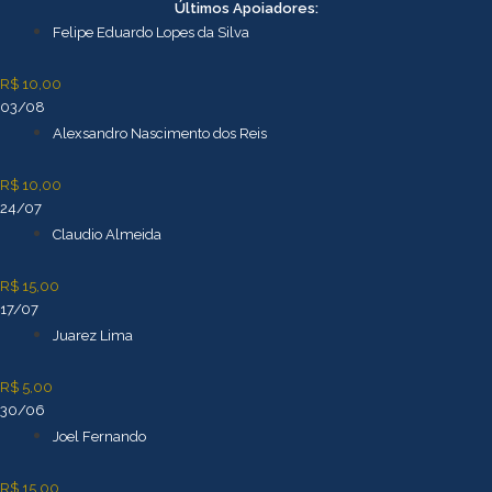
Ir
Últimos Apoiadores:
para
Felipe Eduardo Lopes da Silva
o
conteúdo
R$ 10,00
03/08
Alexsandro Nascimento dos Reis
R$ 10,00
24/07
Claudio Almeida
R$ 15,00
17/07
Juarez Lima
R$ 5,00
30/06
Joel Fernando
R$ 15,00