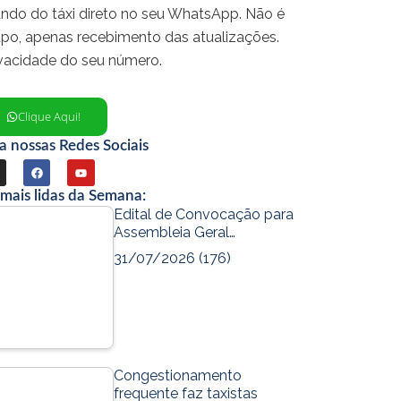
ndo do táxi direto no seu WhatsApp. Não é
upo, apenas recebimento das atualizações.
ivacidade do seu número.
Clique Aqui!
a nossas Redes Sociais
F
Y
a
o
 mais lidas da Semana:
c
u
Edital de Convocação para
Assembleia Geral…
e
t
31/07/2026
(176)
b
u
o
b
o
e
k
m
Congestionamento
frequente faz taxistas