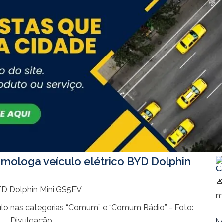
omologa veículo elétrico BYD Dolphin
C

m
ulo nas categorias “Comum” e “Comum Rádio” - Foto:
Divulgação
N