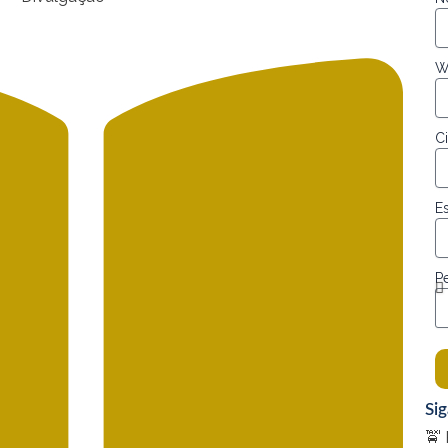
W
C
E
Pe
Si
🚖 