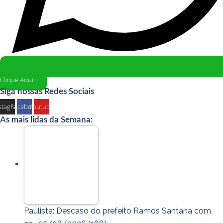
Clique Aqui!
Siga nossas Redes Sociais
stagram
Facebook
Youtube
As mais lidas da Semana:
Paulista: Descaso do prefeito Ramos Santana com