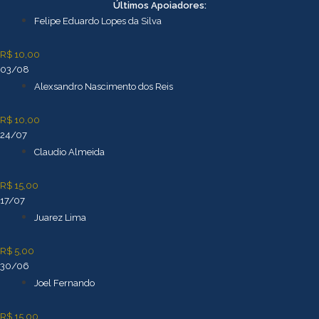
Ir
Últimos Apoiadores:
para
Felipe Eduardo Lopes da Silva
o
conteúdo
R$ 10,00
03/08
Alexsandro Nascimento dos Reis
R$ 10,00
24/07
Claudio Almeida
R$ 15,00
17/07
Juarez Lima
R$ 5,00
30/06
Joel Fernando
R$ 15,00