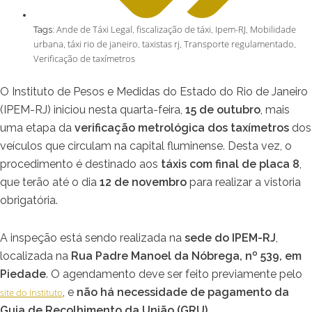
Ande de Táxi Legal
fiscalização de táxi
Ipem-RJ
Mobilidade
Tags:
,
,
,
urbana
táxi rio de janeiro
taxistas rj
Transporte regulamentado
,
,
,
,
Verificação de taxímetros
O Instituto de Pesos e Medidas do Estado do Rio de Janeiro
(IPEM-RJ) iniciou nesta quarta-feira,
15 de outubro
, mais
uma etapa da
verificação metrológica dos taxímetros
dos
veículos que circulam na capital fluminense. Desta vez, o
procedimento é destinado aos
táxis com final de placa 8
,
que terão até o dia
12 de novembro
para realizar a vistoria
obrigatória.
A inspeção está sendo realizada na
sede do IPEM-RJ
,
localizada na
Rua Padre Manoel da Nóbrega, nº 539, em
Piedade
. O agendamento deve ser feito previamente pelo
, e
não há necessidade de pagamento da
site do Instituto
Guia de Recolhimento da União (GRU)
.