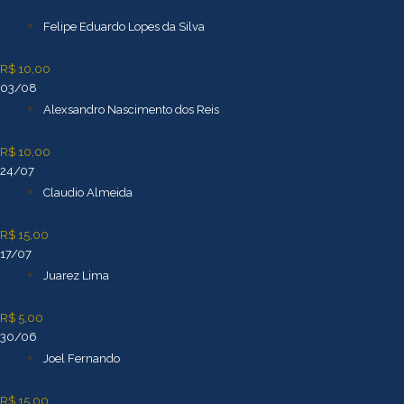
Ir
para
Felipe Eduardo Lopes da Silva
o
conteúdo
R$ 10,00
03/08
Alexsandro Nascimento dos Reis
R$ 10,00
24/07
Claudio Almeida
R$ 15,00
17/07
Juarez Lima
R$ 5,00
30/06
Joel Fernando
R$ 15,00