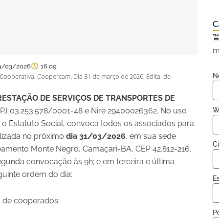
C

m
9/03/2026
16:09
Cooperativa
Coopercam
Dia 31 de março de 2026
Edital de
N
,
,
,
RESTAÇÃO DE SERVIÇOS DE TRANSPORTES DE
NPJ 03.253.578/0001-48 e Nire 29400026362. No uso
W
 o Estatuto Social, convoca todos os associados para
alizada no próximo
dia 31/03/2026
, em sua sede
C
oteamento Monte Negro, Camaçari-BA, CEP 42.812-216,
gunda convocação às 9h; e em terceira e última
guinte ordem do dia:
E
 de cooperados;
Pe