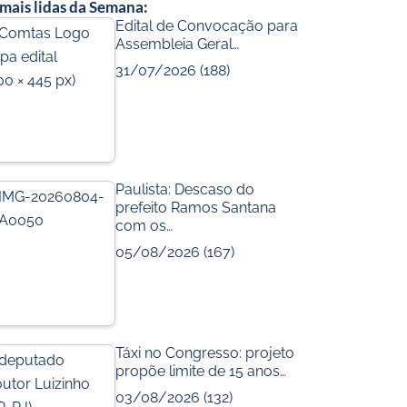
a
o
 mais lidas da Semana:
c
u
Edital de Convocação para
Assembleia Geral…
e
t
31/07/2026
(188)
b
u
o
b
o
e
k
m
Paulista: Descaso do
prefeito Ramos Santana
com os…
05/08/2026
(167)
Táxi no Congresso: projeto
propõe limite de 15 anos…
03/08/2026
(132)