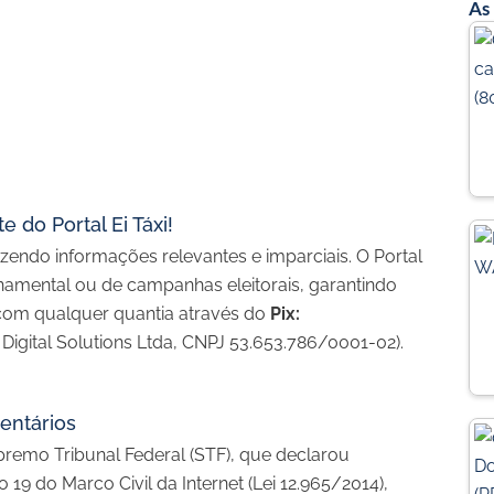
n
As
s
t
a
g
r
a
 do Portal Ei Táxi!
endo informações relevantes e imparciais. O Portal
rnamental ou de campanhas eleitorais, garantindo
e com qualquer quantia através do
Pix:
 Digital Solutions Ltda, CNPJ 53.653.786/0001-02).
entários
remo Tribunal Federal (STF), que declarou
o 19 do Marco Civil da Internet (Lei 12.965/2014),