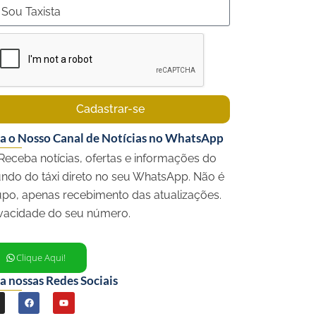
Cadastrar-se
ga o Nosso Canal de Notícias no WhatsApp
Receba notícias, ofertas e informações do
ndo do táxi direto no seu WhatsApp. Não é
upo, apenas recebimento das atualizações.
ivacidade do seu número.
Clique Aqui!
a nossas Redes Sociais
F
Y