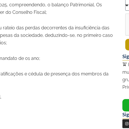
2025, compreendendo, o balanço Patrimonial, Os
er do Conselho Fiscal;
rateio das perdas decorrentes da insuficiência das
spesas da sociedade, deduzindo-se, no primeiro caso
ios;
Si
mandato de 01 ano;
🚖 
mu
gratificações e cédula de presença dos membros da
gr
Pr
.
Sig
I