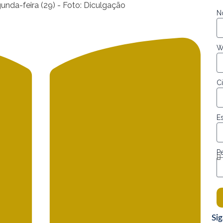
nda-feira (29) - Foto: Diculgação
N
W
C
E
Pe
Si