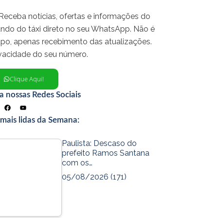
Receba notícias, ofertas e informações do
ndo do táxi direto no seu WhatsApp. Não é
upo, apenas recebimento das atualizações.
ivacidade do seu número.
Clique Aqui!
a nossas Redes Sociais
F
Y
a
o
c
u
 mais lidas da Semana:
e
t
b
u
o
b
o
e
Paulista: Descaso do
k
prefeito Ramos Santana
com os…
05/08/2026
(171)