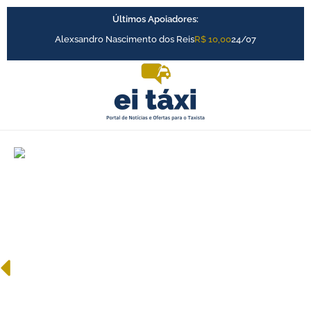
Ir
Últimos Apoiadores:
para
o
Alexsandro Nascimento dos Reis
R$ 10,00
24/07
conteúdo