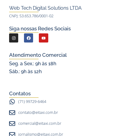
Web Tech Digital Solutions LTDA
CNPJ: 53.653.786/0001-02
Siga nossas Redes Sociais
I
F
Y
n
a
o
s
c
u
Atendimento Comercial
t
e
t
Seg. a Sex.: 9h às 18h
a
b
u
Sáb.: 9h às 12h
g
o
b
r
o
e
a
k
Contatos
m
(71) 99729-6464
contato@eitaxi.com.br
comercial@eitaxi.com.br
jornalismo@eitaxi.com.br