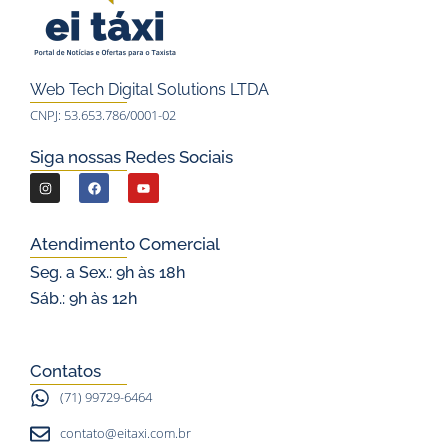
Web Tech Digital Solutions LTDA
CNPJ: 53.653.786/0001-02
Siga nossas Redes Sociais
I
F
Y
n
a
o
s
c
u
Atendimento Comercial
t
e
t
Seg. a Sex.: 9h às 18h
a
b
u
Sáb.: 9h às 12h
g
o
b
r
o
e
a
k
Contatos
m
(71) 99729-6464
contato@eitaxi.com.br