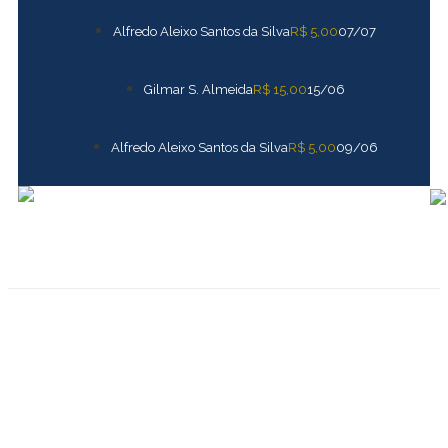
R$ 5,00
07/07
Alfredo Aleixo Santos da Silva
R$ 15,00
15/06
Gilmar S. Almeida
R$ 5,00
09/06
Alfredo Aleixo Santos da Silva