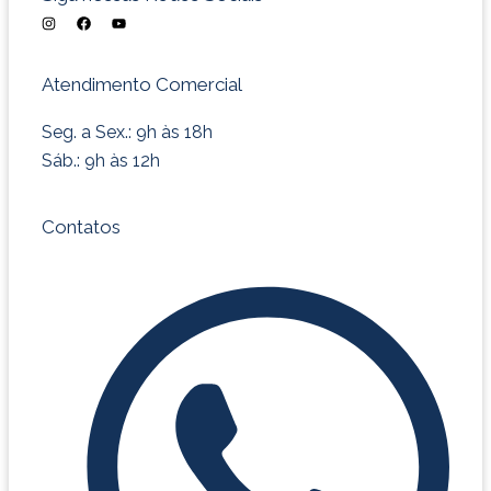
I
F
Y
n
a
o
s
c
u
t
e
t
a
b
u
Atendimento Comercial
g
o
b
r
o
e
a
k
m
Seg. a Sex.: 9h às 18h
Sáb.: 9h às 12h
Contatos