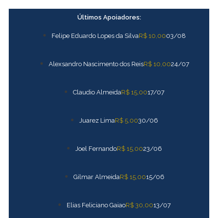
Ir
para
Últimos Apoiadores:
o
conteúdo
R$ 10,00
03/08
Felipe Eduardo Lopes da Silva
R$ 10,00
24/07
Alexsandro Nascimento dos Reis
R$ 15,00
17/07
Claudio Almeida
R$ 5,00
30/06
Juarez Lima
R$ 15,00
23/06
Joel Fernando
R$ 15,00
15/06
Gilmar Almeida
R$ 30,00
13/07
Elias Feliciano Gaiao