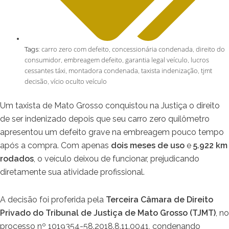
carro zero com defeito
concessionária condenada
direito do
Tags:
,
,
consumidor
embreagem defeito
garantia legal veículo
lucros
,
,
,
cessantes táxi
montadora condenada
taxista indenização
tjmt
,
,
,
decisão
vício oculto veículo
,
Um taxista de Mato Grosso conquistou na Justiça o direito
de ser indenizado depois que seu carro zero quilômetro
apresentou um defeito grave na embreagem pouco tempo
após a compra. Com apenas
dois meses de uso
e
5.922 km
rodados
, o veículo deixou de funcionar, prejudicando
diretamente sua atividade profissional.
A decisão foi proferida pela
Terceira Câmara de Direito
Privado do Tribunal de Justiça de Mato Grosso (TJMT)
, no
processo nº 1019354-58.2018.8.11.0041, condenando