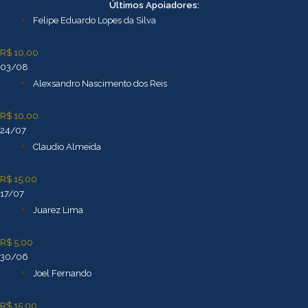
Ir
Últimos Apoiadores:
para
Felipe Eduardo Lopes da Silva
o
conteúdo
R$ 10,00
03/08
Alexsandro Nascimento dos Reis
R$ 10,00
24/07
Claudio Almeida
R$ 15,00
17/07
Juarez Lima
R$ 5,00
30/06
Joel Fernando
R$ 15,00