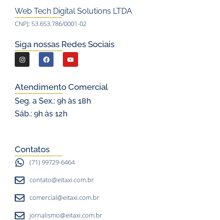
Web Tech Digital Solutions LTDA
CNPJ: 53.653.786/0001-02
Siga nossas Redes Sociais
I
F
Y
n
a
o
s
c
u
Atendimento Comercial
t
e
t
Seg. a Sex.: 9h às 18h
a
b
u
Sáb.: 9h às 12h
g
o
b
r
o
e
a
k
Contatos
m
(71) 99729-6464
contato@eitaxi.com.br
comercial@eitaxi.com.br
jornalismo@eitaxi.com.br