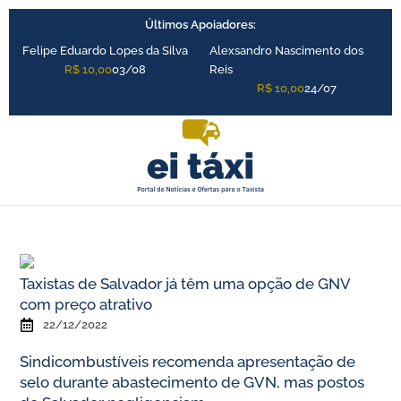
Ir
Últimos Apoiadores:
para
o
Felipe Eduardo Lopes da Silva
Alexsandro Nascimento dos
conteúdo
R$ 10,00
03/08
Reis
R$ 10,00
24/07
Taxistas de Salvador já têm uma opção de GNV
com preço atrativo
22/12/2022
Sindicombustíveis recomenda apresentação de
selo durante abastecimento de GVN, mas postos