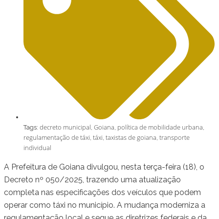
decreto municipal
Goiana
política de mobilidade urbana
Tags:
,
,
,
regulamentação de táxi
táxi
taxistas de goiana
transporte
,
,
,
individual
A Prefeitura de Goiana divulgou, nesta terça-feira (18), o
Decreto nº 050/2025, trazendo uma atualização
completa nas especificações dos veículos que podem
operar como táxi no município. A mudança moderniza a
regulamentação local e segue as diretrizes federais e da