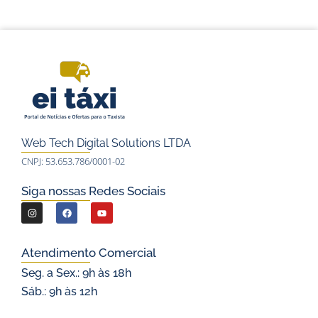
Web Tech Digital Solutions LTDA
CNPJ: 53.653.786/0001-02
Siga nossas Redes Sociais
I
F
Y
n
a
o
s
c
u
Atendimento Comercial
t
e
t
Seg. a Sex.: 9h às 18h
a
b
u
Sáb.: 9h às 12h
g
o
b
r
o
e