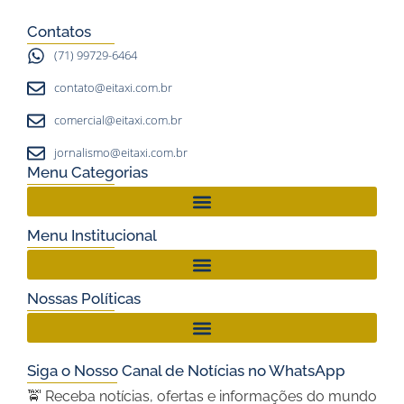
a
k
Contatos
m
(71) 99729-6464
contato@eitaxi.com.br
comercial@eitaxi.com.br
jornalismo@eitaxi.com.br
Menu Categorias
Menu Institucional
Nossas Políticas
Siga o Nosso Canal de Notícias no WhatsApp
🚖 Receba notícias, ofertas e informações do mundo