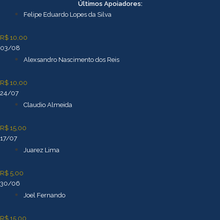
Ir
Últimos Apoiadores:
para
Felipe Eduardo Lopes da Silva
o
conteúdo
R$ 10,00
03/08
Alexsandro Nascimento dos Reis
R$ 10,00
24/07
Claudio Almeida
R$ 15,00
17/07
Juarez Lima
R$ 5,00
30/06
Joel Fernando
R$ 15,00