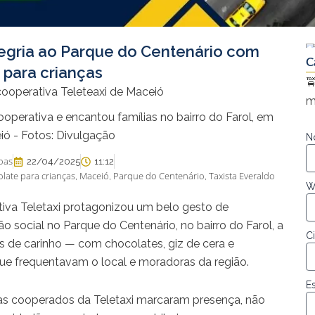
legria ao Parque do Centenário com
C
e para crianças

m
ooperativa e encantou famílias no bairro do Farol, em
ió - Fotos: Divulgação
N
oas
22/04/2025
11:12
olate para crianças
Maceió
Parque do Centenário
Taxista Everaldo
,
,
,
W
ativa Teletaxi protagonizou um belo gesto de
 social no Parque do Centenário, no bairro do Farol, a
C
tos de carinho — com chocolates, giz de cera e
que frequentavam o local e moradoras da região.
E
stas cooperados da Teletaxi marcaram presença, não