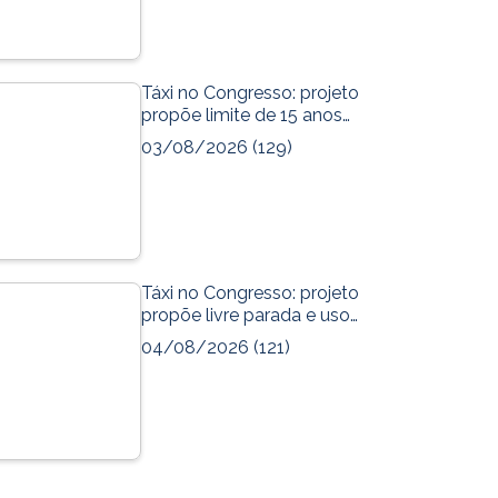
de Páscoa dos taxistas da cooperativa Teleteaxi de
Ação de Páscoa dos taxi
Maceió - Foto: Divulgação
Maceió -
Táxi no Congresso: projeto
propõe limite de 15 anos…
03/08/2026
(129)
Táxi no Congresso: projeto
propõe livre parada e uso…
04/08/2026
(121)