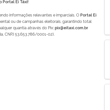
 Portal Ei Táxi!
t
a
endo informações relevantes e imparciais. O
Portal Ei
g
ntal ou de campanhas eleitorais, garantindo total
r
alquer quantia através do Pix:
pix@eitaxi.com.br
a
Ltda, CNPJ 53.653.786/0001-02).