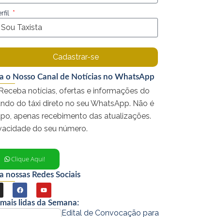
rfil
Cadastrar-se
ga o Nosso Canal de Notícias no WhatsApp
Receba notícias, ofertas e informações do
ndo do táxi direto no seu WhatsApp. Não é
upo, apenas recebimento das atualizações.
ivacidade do seu número.
Clique Aqui!
a nossas Redes Sociais
F
Y
a
o
 mais lidas da Semana:
c
u
Edital de Convocação para