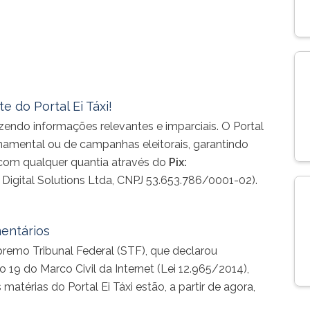
leteaxi de
Ação de Páscoa dos taxistas da cooperativa Teleteaxi de
Ação 
Maceió - Foto: Divulgação
 do Portal Ei Táxi!
endo informações relevantes e imparciais. O Portal
rnamental ou de campanhas eleitorais, garantindo
e com qualquer quantia através do
Pix:
h Digital Solutions Ltda, CNPJ 53.653.786/0001-02).
entários
remo Tribunal Federal (STF), que declarou
o 19 do Marco Civil da Internet (Lei 12.965/2014),
térias do Portal Ei Táxi estão, a partir de agora,