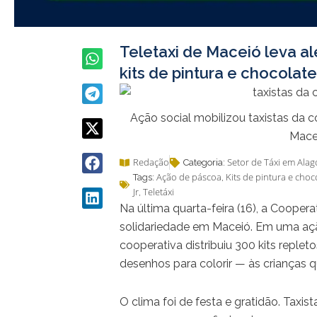
Teletaxi de Maceió leva a
kits de pintura e chocolat
Ação social mobilizou taxistas da c
Mace
Redação
Setor de Táxi em Alag
Categoria:
Ação de páscoa
Kits de pintura e choc
Tags:
,
Jr
Teletáxi
,
Na última quarta-feira (16), a Cooper
solidariedade em Maceió. Em uma ação
cooperativa distribuiu 300 kits reple
desenhos para colorir — às crianças 
O clima foi de festa e gratidão. Taxi