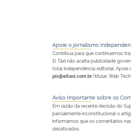
Ação de Páscoa dos taxistas da cooperativa Te
Maceió - Foto: Divulgação
Apoie o jornalismo independente
Contribua para que continuemos traz
Ei Táxi não aceita publicidade gove
total independência editorial. Apoi
pix@eitaxi.com.br
(titular: Web Tec
Aviso Importante sobre os Com
Em razão da recente decisão do Sup
parcialmente inconstitucional o artig
informamos que os comentários nas ma
desativados.