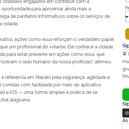
 cidadãos engajados em contribuir com a
Pe
oportunidade para aproximar ainda mais a
ega de panfletos informativos sobre os serviços de
a cidade.
perativa, ações como essa reforçam o verdadeiro papel
Si
 que um profissional do volante. Ele conhece a cidade,
🚖 
ade para estar presente em ações como essa, que
mu
mostram o lado humano da nossa profissão”, afirmou.
gr
Pr
 é referência em Maceió pela segurança, agilidade e
r corridas com facilidade por meio do aplicativo
oid e iOS — uma forma simples e prática de se
ital alagoana.
Sig
I
n
As
s