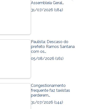
Assembleia Geral…
e
t
31/07/2026
(184)
b
u
o
b
o
e
k
m
Paulista: Descaso do
prefeito Ramos Santana
com os…
05/08/2026
(161)
Congestionamento
frequente faz taxistas
perderem…
31/07/2026
(144)