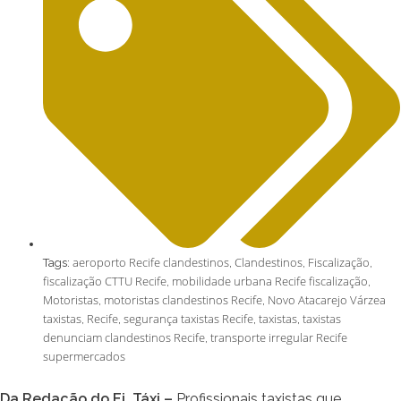
aeroporto Recife clandestinos
Clandestinos
Fiscalização
Tags:
,
,
,
fiscalização CTTU Recife
mobilidade urbana Recife fiscalização
,
,
Motoristas
motoristas clandestinos Recife
Novo Atacarejo Várzea
,
,
taxistas
Recife
segurança taxistas Recife
taxistas
taxistas
,
,
,
,
denunciam clandestinos Recife
transporte irregular Recife
,
supermercados
Da Redação do Ei, Táxi –
Profissionais taxistas que