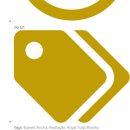
09:50
Ibaneis Rocha
Realiação
Royal Tulip Brasília
Tags:
,
,