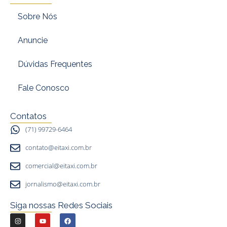
Sobre Nós
Anuncie
Dúvidas Frequentes
Fale Conosco
Contatos
(71) 99729-6464
contato@eitaxi.com.br
comercial@eitaxi.com.br
jornalismo@eitaxi.com.br
Siga nossas Redes Sociais
I
Y
F