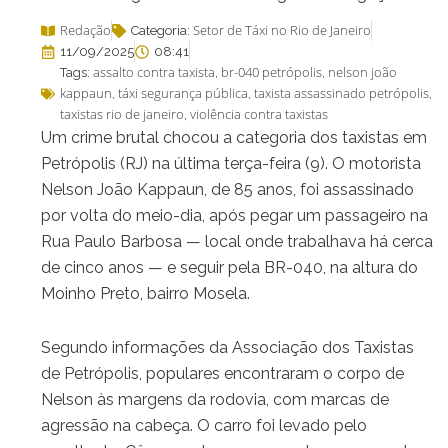
Redação
Setor de Táxi no Rio de Janeiro
Categoria:
11/09/2025
08:41
assalto contra taxista
br-040 petrópolis
nelson joão
Tags:
,
,
kappaun
táxi segurança pública
taxista assassinado petrópolis
,
,
,
taxistas rio de janeiro
violência contra taxistas
,
Um crime brutal chocou a categoria dos taxistas em
Petrópolis (RJ) na última terça-feira (9). O motorista
Nelson João Kappaun, de 85 anos, foi assassinado
por volta do meio-dia, após pegar um passageiro na
Rua Paulo Barbosa — local onde trabalhava há cerca
de cinco anos — e seguir pela BR-040, na altura do
Moinho Preto, bairro Mosela.
Segundo informações da Associação dos Taxistas
de Petrópolis, populares encontraram o corpo de
Nelson às margens da rodovia, com marcas de
agressão na cabeça. O carro foi levado pelo