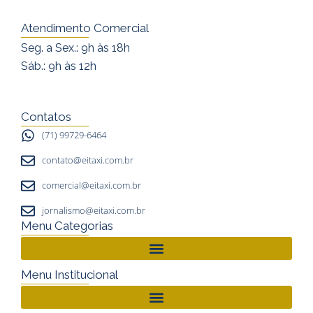
n
a
o
s
c
u
Atendimento Comercial
t
e
t
Seg. a Sex.: 9h às 18h
a
b
u
Sáb.: 9h às 12h
g
o
b
r
o
e
a
k
Contatos
m
(71) 99729-6464
contato@eitaxi.com.br
comercial@eitaxi.com.br
jornalismo@eitaxi.com.br
Menu Categorias
Menu Institucional