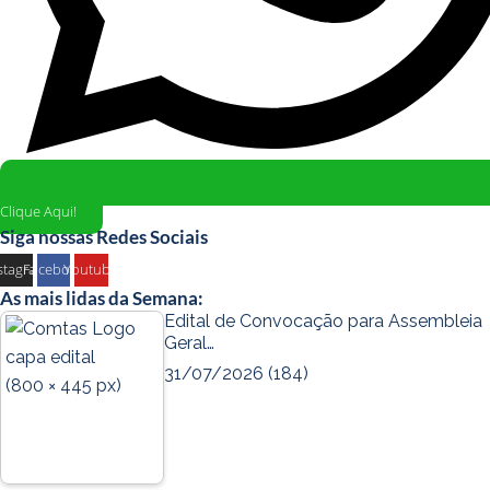
Clique Aqui!
Siga nossas Redes Sociais
stagram
Facebook
Youtube
As mais lidas da Semana:
Edital de Convocação para Assembleia
Geral…
31/07/2026
(184)