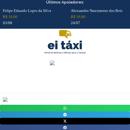
Ir
Últimos Apoiadores:
para
Felipe Eduardo Lopes da Silva
Alexsandro Nascimento dos Reis
o
R$ 10,00
R$ 10,00
conteúdo
03/08
24/07