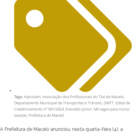
Asprotam
Associação dos Profissionais do Táxi de Maceió
Tags:
,
,
Departamento Municipal de Transportes e Trânsito
DMTT
Edital de
,
,
Credenciamento nº 001/2024
Everaldo Júnior
Mil vagas para novos
,
,
taxistas
Prefeitura de Maceió
,
A Prefeitura de Maceió anunciou, nesta quarta-feira (4), a