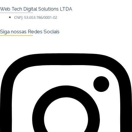
Web Tech Digital Solutions LTDA
CNPJ: 53.653.786/0001-02
Siga nossas Redes Sociais
Instagram