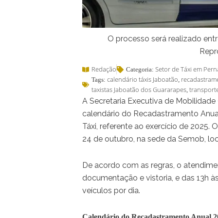
O processo será realizado entr
Repr
Redação
Setor de Táxi em Pe
Categoria:
calendário táxis Jaboatão
recadastram
Tags:
,
taxistas Jaboatão dos Guararapes
transporte
,
A Secretaria Executiva de Mobilidad
calendário do Recadastramento Anual
Táxi, referente ao exercício de 2025.
24 de outubro, na sede da Semob, loc
De acordo com as regras, o atendimen
documentação e vistoria, e das 13h às
veículos por dia.
Calendário do Recadastramento Anual 2