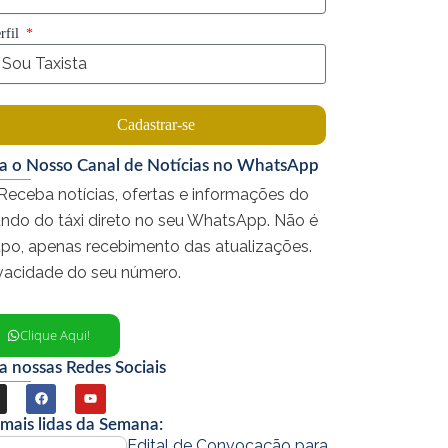
rfil
Cadastrar-se
ga o Nosso Canal de Notícias no WhatsApp
Receba notícias, ofertas e informações do
ndo do táxi direto no seu WhatsApp. Não é
upo, apenas recebimento das atualizações.
ivacidade do seu número.
Clique Aqui!
a nossas Redes Sociais
F
Y
a
o
 mais lidas da Semana:
c
u
Edital de Convocação para