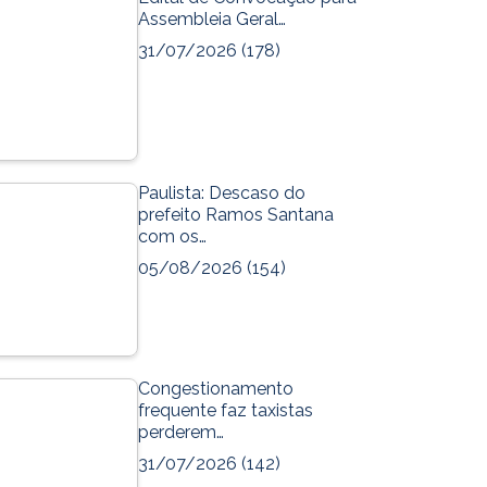
Assembleia Geral…
e
t
31/07/2026
(178)
b
u
o
b
o
e
k
m
Paulista: Descaso do
prefeito Ramos Santana
com os…
05/08/2026
(154)
Congestionamento
frequente faz taxistas
perderem…
31/07/2026
(142)