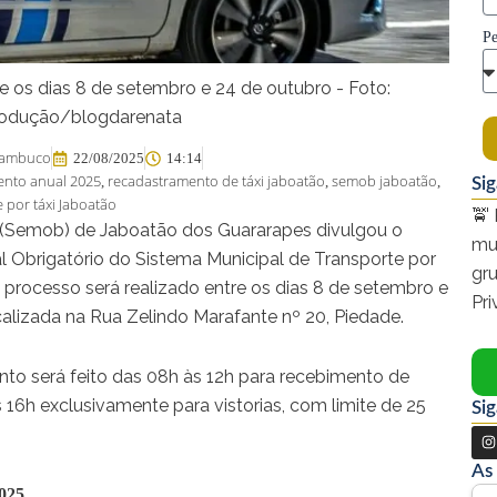
Pe
e os dias 8 de setembro e 24 de outubro - Foto:
odução/blogdarenata
rnambuco
22/08/2025
14:14
ento anual 2025
recadastramento de táxi jaboatão
semob jaboatão
,
,
,
Si
 por táxi Jaboatão
🚖 
e (Semob) de Jaboatão dos Guararapes divulgou o
mu
 Obrigatório do Sistema Municipal de Transporte por
gr
 O processo será realizado entre os dias 8 de setembro e
Pr
alizada na Rua Zelindo Marafante nº 20, Piedade.
to será feito das 08h às 12h para recebimento de
 16h exclusivamente para vistorias, com limite de 25
Sig
I
n
As
s
025