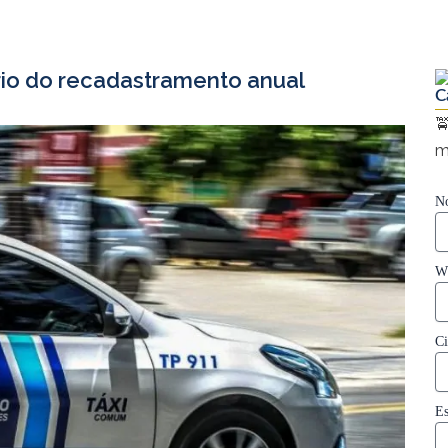
rio do recadastramento anual
C

m
N
W
C
E