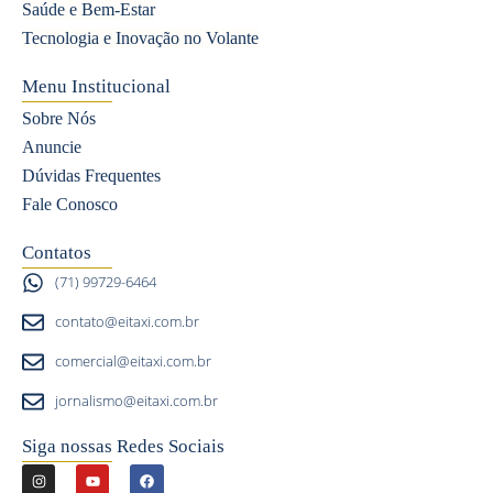
Saúde e Bem-Estar
Tecnologia e Inovação no Volante
Menu Institucional
Sobre Nós
Anuncie
Dúvidas Frequentes
Fale Conosco
Contatos
(71) 99729-6464
contato@eitaxi.com.br
comercial@eitaxi.com.br
jornalismo@eitaxi.com.br
Siga nossas Redes Sociais
I
Y
F