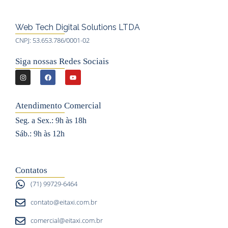
Web Tech Digital Solutions LTDA
CNPJ: 53.653.786/0001-02
Siga nossas Redes Sociais
I
F
Y
n
a
o
s
c
u
Atendimento Comercial
t
e
t
Seg. a Sex.: 9h às 18h
a
b
u
Sáb.: 9h às 12h
g
o
b
r
o
e
a
k
Contatos
m
(71) 99729-6464
contato@eitaxi.com.br
comercial@eitaxi.com.br