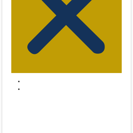
jornalismo@eitaxi.com.br
Home – Notícias de Táxi no Brasil
Táxi na Bahia