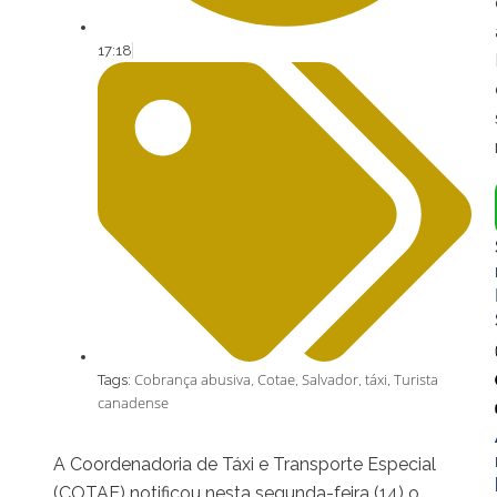
17:18
Cobrança abusiva
Cotae
Salvador
táxi
Turista
Tags:
,
,
,
,
canadense
A Coordenadoria de Táxi e Transporte Especial
(COTAE) notificou nesta segunda-feira (14) o