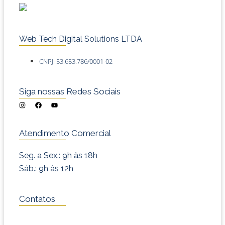
Web Tech Digital Solutions LTDA
CNPJ: 53.653.786/0001-02
Siga nossas Redes Sociais
I
F
Y
n
a
o
s
c
u
t
e
t
a
b
u
Atendimento Comercial
g
o
b
r
o
e
a
k
m
Seg. a Sex.: 9h às 18h
Sáb.: 9h às 12h
Contatos