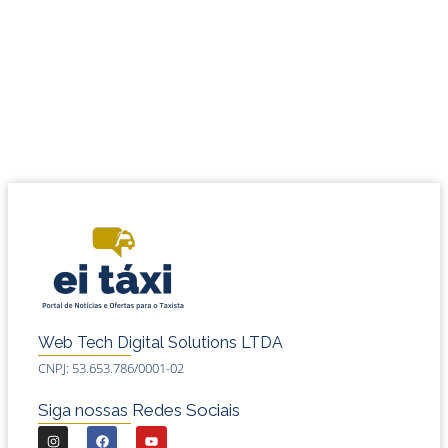
Web Tech Digital Solutions LTDA
CNPJ: 53.653.786/0001-02
Siga nossas Redes Sociais
I
F
Y