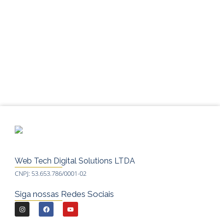
Web Tech Digital Solutions LTDA
CNPJ: 53.653.786/0001-02
Siga nossas Redes Sociais
I
F
Y
n
a
o