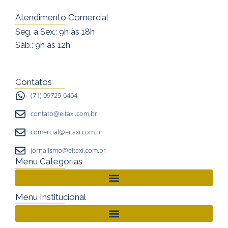
s
c
u
Atendimento Comercial
t
e
t
Seg. a Sex.: 9h às 18h
a
b
u
Sáb.: 9h às 12h
g
o
b
r
o
e
a
k
Contatos
m
(71) 99729-6464
contato@eitaxi.com.br
comercial@eitaxi.com.br
jornalismo@eitaxi.com.br
Menu Categorias
Menu Institucional