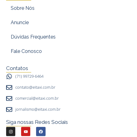
Sobre Nós
Anuncie
Dúvidas Frequentes
Fale Conosco
Contatos
(71) 99729-6464
contato@eitaxi.com.br
comercial@eitaxi.com.br
jornalismo@eitaxi.com.br
Siga nossas Redes Sociais
I
Y
F