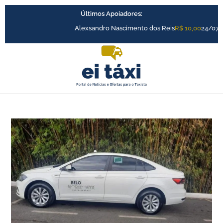
Ir
Últimos Apoiadores:
para
o
Alexsandro Nascimento dos Reis
R$ 10,00
24/07
conteúdo