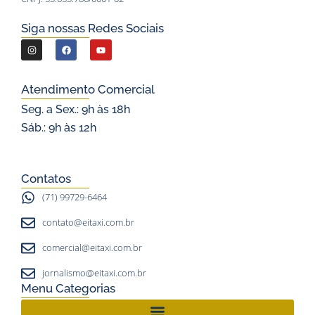
Siga nossas Redes Sociais
I
F
Y
n
a
o
s
c
u
Atendimento Comercial
t
e
t
Seg. a Sex.: 9h às 18h
a
b
u
Sáb.: 9h às 12h
g
o
b
r
o
e
a
k
Contatos
m
(71) 99729-6464
contato@eitaxi.com.br
comercial@eitaxi.com.br
jornalismo@eitaxi.com.br
Menu Categorias