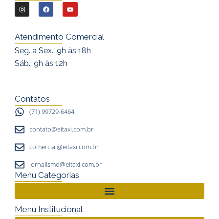
I
F
Y
n
a
o
s
c
u
Atendimento Comercial
t
e
t
Seg. a Sex.: 9h às 18h
a
b
u
Sáb.: 9h às 12h
g
o
b
r
o
e
a
k
Contatos
m
(71) 99729-6464
contato@eitaxi.com.br
comercial@eitaxi.com.br
jornalismo@eitaxi.com.br
Menu Categorias
Menu Institucional