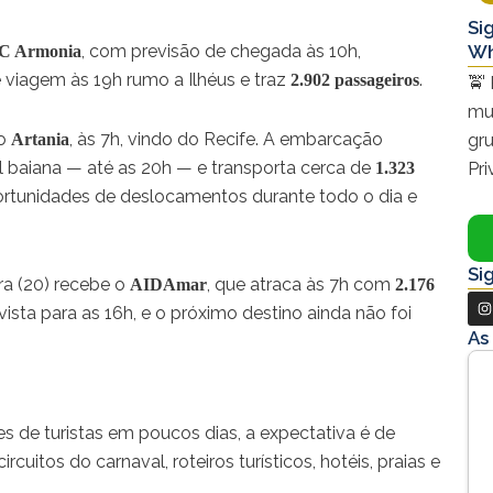
Si
, com previsão de chegada às 10h,
Wh
C Armonia
 viagem às 19h rumo a Ilhéus e traz
.
2.902 passageiros
🚖 
mu
 o
, às 7h, vindo do Recife. A embarcação
Artania
gr
 baiana — até as 20h — e transporta cerca de
1.323
Pr
ortunidades de deslocamentos durante todo o dia e
Si
ra (20) recebe o
, que atraca às 7h com
AIDAmar
2.176
I
vista para as 16h, e o próximo destino ainda não foi
n
As
s
t
a
 de turistas em poucos dias, a expectativa é de
g
rcuitos do carnaval, roteiros turísticos, hotéis, praias e
r