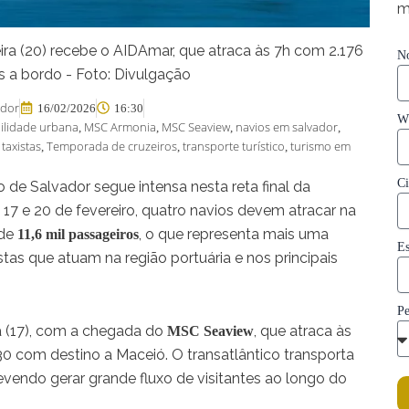
m
ra (20) recebe o AIDAmar, que atraca às 7h com 2.176
N
s a bordo - Foto: Divulgação
ador
16/02/2026
16:30
W
ilidade urbana
MSC Armonia
MSC Seaview
navios em salvador
,
,
,
,
taxistas
Temporada de cruzeiros
transporte turístico
turismo em
,
,
,
,
C
de Salvador segue intensa nesta reta final da
 17 e 20 de fevereiro, quatro navios devem atracar na
 de
, o que representa mais uma
11,6 mil passageiros
E
stas que atuam na região portuária e nos principais
Pe
a (17), com a chegada do
, que atraca às
MSC Seaview
30 com destino a Maceió. O transatlântico transporta
devendo gerar grande fluxo de visitantes ao longo do