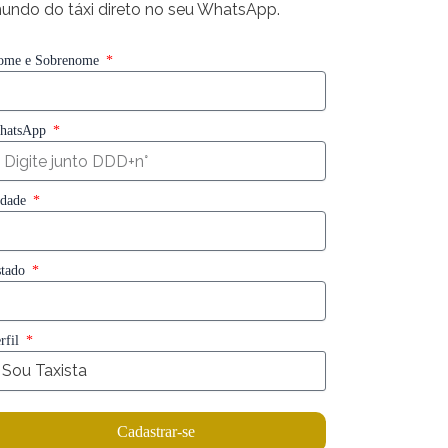
undo do táxi direto no seu WhatsApp.
ome e Sobrenome
hatsApp
idade
stado
rfil
Cadastrar-se