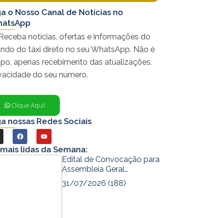
ga o Nosso Canal de Notícias no
atsApp
Receba notícias, ofertas e informações do
ndo do táxi direto no seu WhatsApp. Não é
upo, apenas recebimento das atualizações.
ivacidade do seu número.
Clique Aqui!
ga nossas Redes Sociais
F
Y
a
o
 mais lidas da Semana:
c
u
Edital de Convocação para
Assembleia Geral…
e
t
31/07/2026
(188)
b
u
o
b
o
e