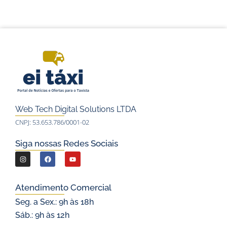
Web Tech Digital Solutions LTDA
CNPJ: 53.653.786/0001-02
Siga nossas Redes Sociais
I
F
Y
n
a
o
s
c
u
Atendimento Comercial
t
e
t
Seg. a Sex.: 9h às 18h
a
b
u
Sáb.: 9h às 12h
g
o
b