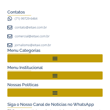
r
o
e
a
k
Contatos
m
(71) 99729-6464
contato@eitaxi.com.br
comercial@eitaxi.com.br
jornalismo@eitaxi.com.br
Menu Categorias
Menu Institucional
Nossas Políticas
Siga o Nosso Canal de Notícias no WhatsApp