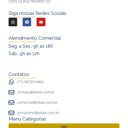
CNPJ: 53.653.786/0001-02
Siga nossas Redes Sociais
I
F
Y
n
a
o
s
c
u
Atendimento Comercial
t
e
t
Seg. a Sex.: 9h às 18h
a
b
u
Sáb.: 9h às 12h
g
o
b
r
o
e
a
k
Contatos
m
(71) 99729-6464
contato@eitaxi.com.br
comercial@eitaxi.com.br
jornalismo@eitaxi.com.br
Menu Categorias