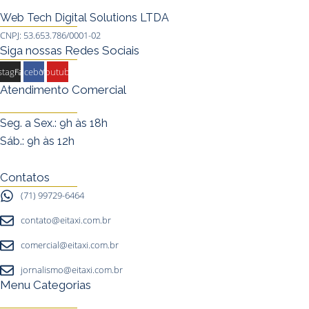
Web Tech Digital Solutions LTDA
CNPJ: 53.653.786/0001-02
Siga nossas Redes Sociais
stagram
Facebook
Youtube
Atendimento Comercial
Seg. a Sex.: 9h às 18h
Sáb.: 9h às 12h
Contatos
(71) 99729-6464
contato@eitaxi.com.br
comercial@eitaxi.com.br
jornalismo@eitaxi.com.br
Menu Categorias