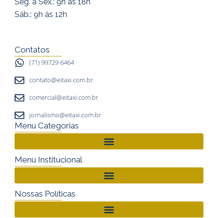
Seg. a Sex.: 9h às 18h
a
b
u
Sáb.: 9h às 12h
g
o
b
r
o
e
a
k
Contatos
m
(71) 99729-6464
contato@eitaxi.com.br
comercial@eitaxi.com.br
jornalismo@eitaxi.com.br
Menu Categorias
Menu Institucional
Nossas Políticas