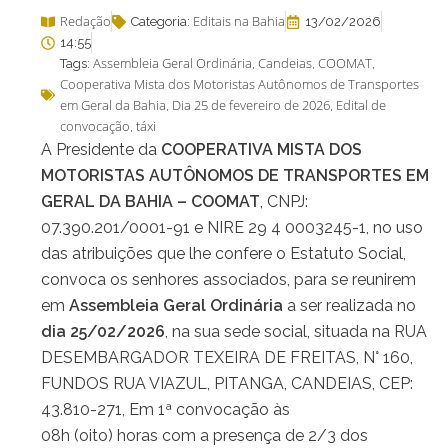
Redação
Editais na Bahia
Categoria:
13/02/2026
14:55
Assembleia Geral Ordinária
Candeias
COOMAT
Tags:
,
,
,
Cooperativa Mista dos Motoristas Autônomos de Transportes
em Geral da Bahia
Dia 25 de fevereiro de 2026
Edital de
,
,
convocação
táxi
,
A Presidente da
COOPERATIVA MISTA DOS
MOTORISTAS AUTÔNOMOS DE TRANSPORTES EM
GERAL DA BAHIA – COOMAT
, CNPJ:
07.390.201/0001-91 e NIRE 29 4 0003245-1, no uso
das atribuições que lhe confere o Estatuto Social,
convoca os senhores associados, para se reunirem
em
Assembleia Geral Ordinária
a ser realizada no
dia 25/02/2026
, na sua sede social, situada na RUA
DESEMBARGADOR TEXEIRA DE FREITAS, N° 160,
FUNDOS RUA VIAZUL, PITANGA, CANDEIAS, CEP:
43.810-271, Em 1ª convocação às
08h (oito) horas com a presença de 2/3 dos