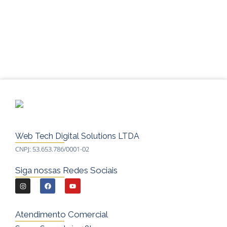
Web Tech Digital Solutions LTDA
CNPJ: 53.653.786/0001-02
Siga nossas Redes Sociais
I
F
Y
n
a
o
s
c
u
Atendimento Comercial
t
e
t