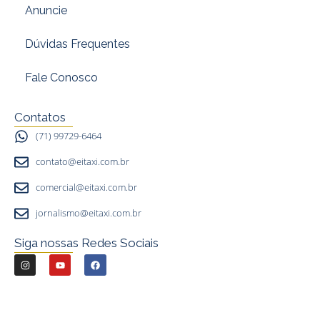
Anuncie
Dúvidas Frequentes
Fale Conosco
Contatos
(71) 99729-6464
contato@eitaxi.com.br
comercial@eitaxi.com.br
jornalismo@eitaxi.com.br
Siga nossas Redes Sociais
I
Y
F
n
o
a
s
u
c
t
t
e