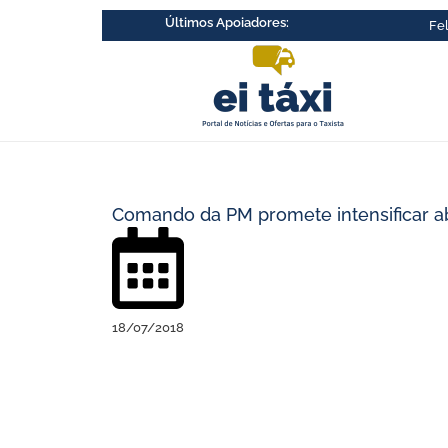
Ir
Últimos Apoiadores:
Alfredo Aleixo Santos da Silva
R$ 5,00
09/06
Fel
para
o
conteúdo
Comando da PM promete intensificar ab
18/07/2018