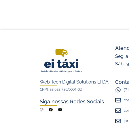
Aten
Seg. a
Sáb.: 
Conta
Web Tech Digital Solutions LTDA
CNPJ: 53.653.786/0001-02
(7
co
Siga nossas Redes Sociais
I
F
Y
co
n
a
o
s
c
u
t
e
t
jo
a
b
u
g
o
b