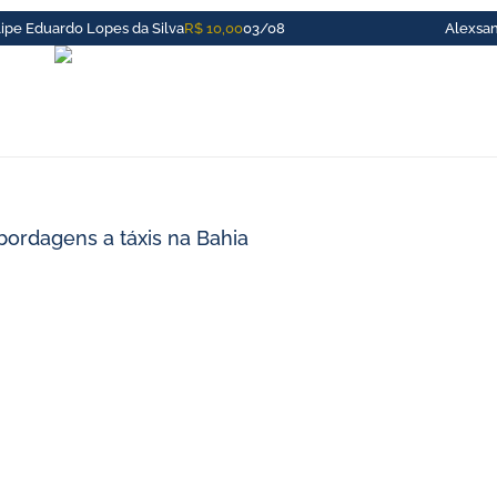
ipe Eduardo Lopes da Silva
R$ 10,00
03/08
Alexsan
ordagens a táxis na Bahia