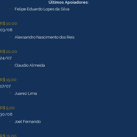
Ir
Últimos Apoiadores:
para
Felipe Eduardo Lopes da Silva
o
conteúdo
R$ 10,00
03/08
Alexsandro Nascimento dos Reis
R$ 10,00
24/07
Claudio Almeida
R$ 15,00
17/07
Juarez Lima
R$ 5,00
30/06
Joel Fernando
R$ 15,00