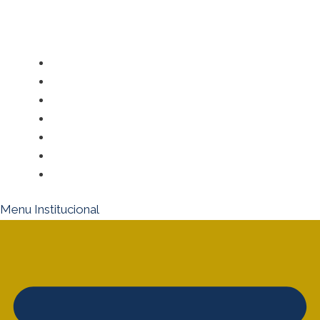
Artigos
Editorial
Informe Publicitário
Legislação e Regulamentação
Mundo Táxi
Saúde e Bem-Estar
Tecnologia e Inovação no Volante
Menu Institucional