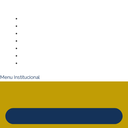
Artigos
Editorial
Informe Publicitário
Legislação e Regulamentação
Mundo Táxi
Saúde e Bem-Estar
Tecnologia e Inovação no Volante
Menu Institucional