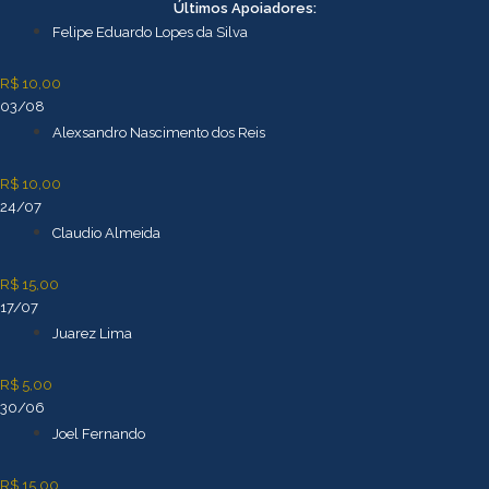
Ir
Últimos Apoiadores:
para
Felipe Eduardo Lopes da Silva
o
conteúdo
R$ 10,00
03/08
Alexsandro Nascimento dos Reis
R$ 10,00
24/07
Claudio Almeida
R$ 15,00
17/07
Juarez Lima
R$ 5,00
30/06
Joel Fernando
R$ 15,00