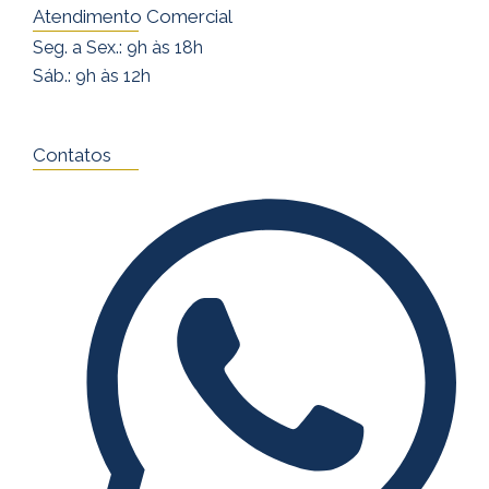
s
c
u
Atendimento Comercial
t
e
t
Seg. a Sex.: 9h às 18h
a
b
u
Sáb.: 9h às 12h
g
o
b
r
o
e
a
k
Contatos
m