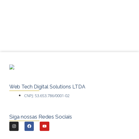
Web Tech Digital Solutions LTDA
CNPJ: 53.653.786/0001-02
Siga nossas Redes Sociais
I
F
Y
n
a
o