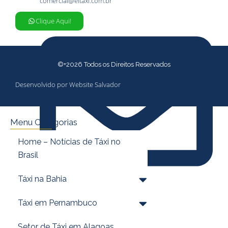
comercial@eitaxi.com.br
Clique Aqui!
©+2026 Todos os Direitos Reservados
Desenvolvido por Website Salvador
Menu Categorias
Home – Notícias de Táxi no
Brasil
Táxi na Bahia
jornalismo@eitaxi.com.br
Táxi em Pernambuco
Setor de Táxi em Alagoas