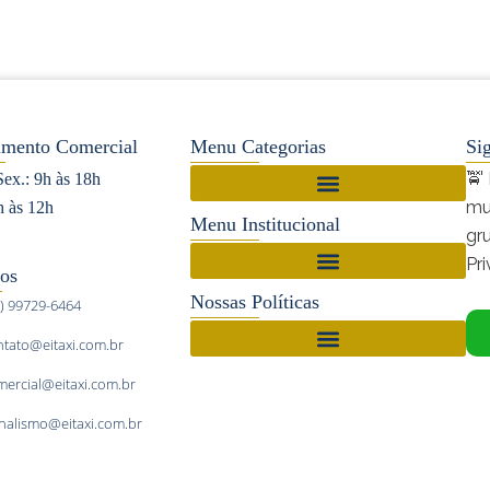
imento Comercial
Menu Categorias
Si
🚖
Sex.: 9h às 18h
mu
h às 12h
Setor de Táxi no Rio Grande do Norte
Menu Institucional
gr
Pr
os
Nossas Políticas
1) 99729-6464
ntato@eitaxi.com.br
mercial@eitaxi.com.br
rnalismo@eitaxi.com.br