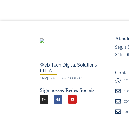
Atend
Seg. a 
Sáb.: 9
Web Tech Digital Solutions
LTDA
Contat
CNPJ: 53.653.786/0001-02
(7
Siga nossas Redes Sociais
co
I
F
Y
co
n
a
o
jo
s
c
u
t
e
t
a
b
u