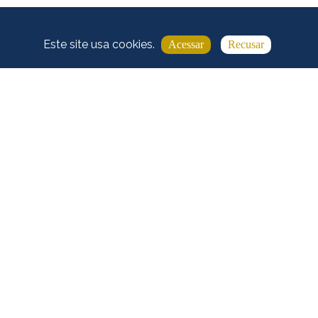
servados
Desenvolvido por Website Salvador
Este site usa cookies.
Acessar
Recusar