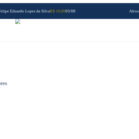
Felipe Eduardo Lopes da Silva
R$ 10,00
03/08
Alexs
ores